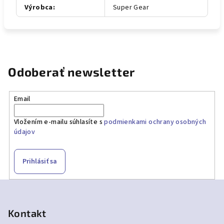
Výrobca
:
Super Gear
Odoberať newsletter
Email
Vložením e-mailu súhlasíte s
podmienkami ochrany osobných
údajov
Prihlásiť sa
Z
á
p
Kontakt