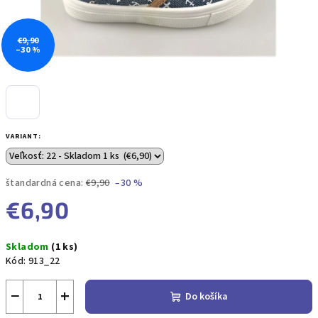
€9,90
–30 %
VARIANT:
štandardná cena:
€9,90
–30 %
€6,90
Jednotková
Skladom
(1 ks)
cena:
Kód:
913_22
−
+
Do košíka