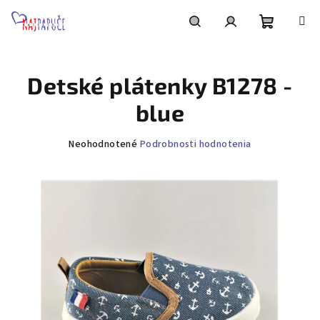
Prejsť
na
obsah
Nákupn
Hľadať
Prihlásenie
Detské plátenky B1278 -
košík
blue
Priemerné
Neohodnotené
Podrobnosti hodnotenia
hodnotenie
produktu
je
0,0
z
5
hviezdičiek.