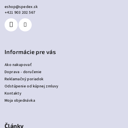
ä
eshop
@
spedex.sk
t
+421 903 202 567
i
e
Informácie pre vás
Ako nakupovať
Doprava - doručenie
Reklamačný poriadok
Odstúpenie od kúpnej zmluvy
Kontakty
Moja objednávka
Články