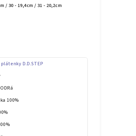
cm / 30 - 19,4cm / 31 - 20,2cm
 plátenky D.D.STEP
y
MODRá
ika 100%
100%
 100%