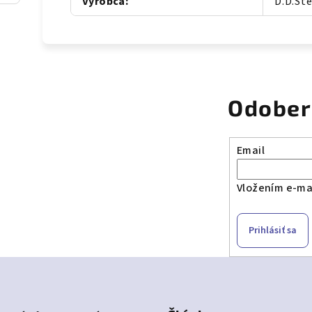
Výrobca
:
D.D.St
Odober
Email
Vložením e-mai
Prihlásiť sa