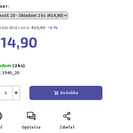
duktu
IANT:
ndardná cena:
€15,90
–6 %
14,90
zdičiek.
notková
a:
ladom
(2 ks)
:
1940_20
+
Do košíka
ač
Opýtať sa
Zdieľať