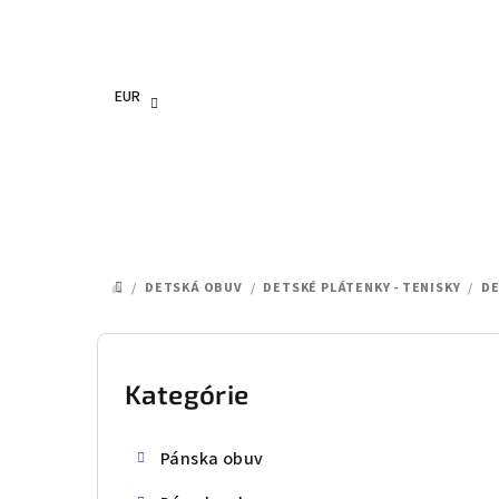
Prejsť
na
obsah
EUR
/
DETSKÁ OBUV
/
DETSKÉ PLÁTENKY - TENISKY
/
DE
DOMOV
B
o
Kategórie
Preskočiť
kategórie
č
Pánska obuv
n