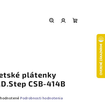
Hľadať
Prihlásenie
Nákupný
košík
etské plátenky
.D.Step CSB-414B
emerné
hodnotené
Podrobnosti hodnotenia
notenie