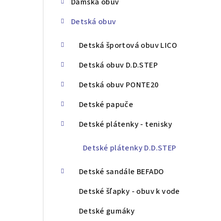
Dámska obuv
ý
Detská obuv
p
a
Detská športová obuv LICO
n
Detská obuv D.D.STEP
e
Detská obuv PONTE20
l
Detské papuče
Detské plátenky - tenisky
Detské plátenky D.D.STEP
Detské sandále BEFADO
Detské šľapky - obuv k vode
Detské gumáky