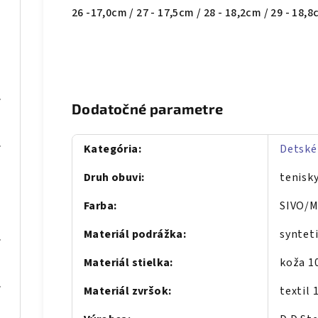
26 -17,0cm / 27 - 17,5cm / 28 - 18,2cm / 29 - 18,8
se gold
Dodatočné parametre
al Blue
Kategória
:
Detské
Druh obuvi
:
tenisk
Farba
:
SIVO/
Materiál podrážka
:
syntet
C Gold
Materiál stielka
:
koža 
al blue
Materiál zvršok
:
textil