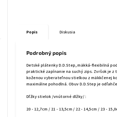
Popis
Diskusia
Podrobný popis
Detské plátenky D.D.Step, mäkká-flexibilná p
praktické zapínanie na suchý zips. Zvršok je z 
koženou vyberateľnou stielkou z mäkkčenej kož
maximálne pohodlná. Obuv D.D.Step je odľahčen
Dľžky stielok /vnútorné dlžky/ :
20 - 12,7cm / 21 - 13,5cm / 22 - 14,5cm / 23 - 15,