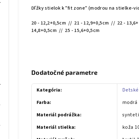
075 sivé
Dľžky stielok k "fit zone" (modrou na stielke-v
20 - 12,2+0,5cm // 21 - 12,9+0,5cm // 22 - 13,6
14,8+0,5cm // 25 - 15,6+0,5cm
Dodatočné parametre
S068 Béž
Kategória
:
Detské
Farba
:
modrá
se gold
Materiál podrážka
:
syntet
al Blue
Materiál stielka
:
koža 