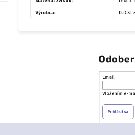
Materiál zvršok
:
textil
Výrobca
:
D.D.St
Odober
Email
Vložením e-mai
Prihlásiť sa