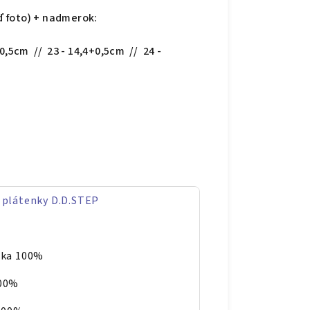
iď foto) + nadmerok:
+0,5cm // 23 - 14,4+0,5cm // 24 -
 plátenky D.D.STEP
ika 100%
100%