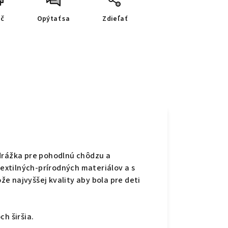
ač
Opýtať sa
Zdieľať
odrážka pre pohodlnú chôdzu a
textilných-prírodných materiálov a s
e najvyššej kvality aby bola pre deti
h širšia.