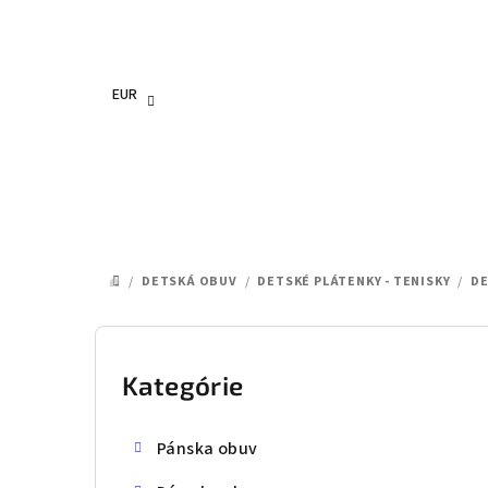
Prejsť
na
obsah
EUR
/
DETSKÁ OBUV
/
DETSKÉ PLÁTENKY - TENISKY
/
DE
DOMOV
B
o
Kategórie
Preskočiť
kategórie
č
Pánska obuv
n