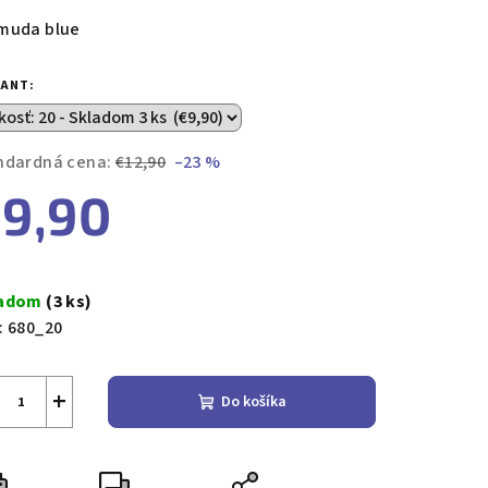
duktu
muda blue
IANT:
zdičiek.
ndardná cena:
€12,90
–23 %
9,90
notková
a:
ladom
(3 ks)
:
680_20
+
Do košíka