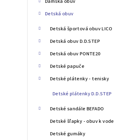
Dámska obuv
ý
Detská obuv
p
a
Detská športová obuv LICO
n
Detská obuv D.D.STEP
e
Detská obuv PONTE20
l
Detské papuče
Detské plátenky - tenisky
Detské plátenky D.D.STEP
Detské sandále BEFADO
Detské šľapky - obuv k vode
Detské gumáky