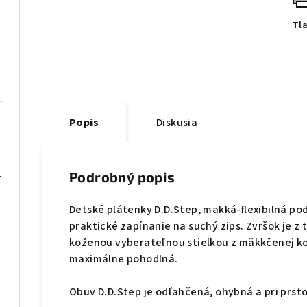
Tl
Popis
Diskusia
08 čierne
Podrobný popis
Detské plátenky D.D.Step, mäkká-flexibilná p
praktické zapínanie na suchý zips. Zvršok je z 
koženou vyberateľnou stielkou z mäkkčenej kož
maximálne pohodlná.
 blue
Obuv D.D.Step je odľahčená, ohybná a pri prstoc