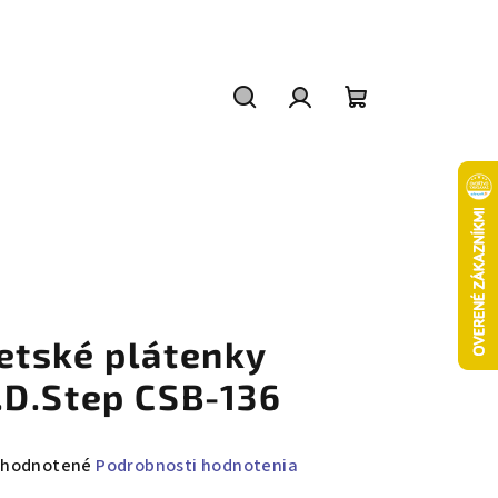
Hľadať
Prihlásenie
Nákupný
košík
etské plátenky
.D.Step CSB-136
emerné
hodnotené
Podrobnosti hodnotenia
notenie