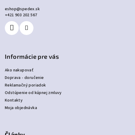
ä
eshop
@
spedex.sk
t
+421 903 202 567
i
e
Informácie pre vás
Ako nakupovať
Doprava - doručenie
Reklamačný poriadok
Odstúpenie od kúpnej zmluvy
Kontakty
Moja objednávka
Články