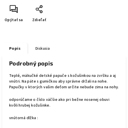
Opýtať sa
Zdieľať
Popis
Diskusia
Podrobný popis
Teplé, mäkučké detské papuče s kožušinkou na zvršku a aj
vnútri. Na päte s gumičkou aby správne držali na nohe.
Papučky v ktorých vašim deťom určite nebude zima na nohy.
odporúčame o číslo väčšie ako pri bežne nosenej obuvi
kvôli hrubej kožušinke.
vnútorná dlžka :