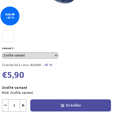
€10,90
–45 %
VARIANT:
štandardná cena:
€10,90
–45 %
€5,90
Jednotková
Zvoľte variant
cena:
Kód:
Zvoľte variant
−
+
Do košíka