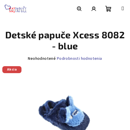
Prejsť
na
obsah
Nákupn
Hľadať
Prihlásenie
Detské papuče Xcess 8082
košík
- blue
Priemerné
Neohodnotené
Podrobnosti hodnotenia
hodnotenie
Akcia
produktu
je
0,0
z
5
hviezdičiek.