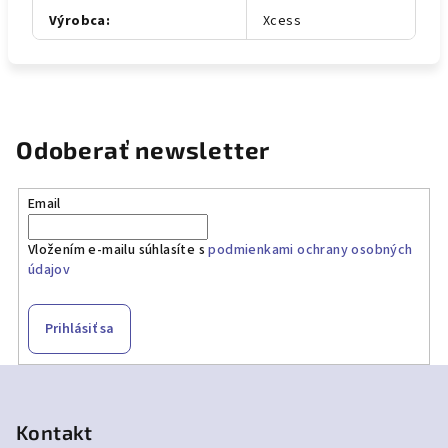
Výrobca
:
Xcess
Odoberať newsletter
Email
Vložením e-mailu súhlasíte s
podmienkami ochrany osobných
údajov
Prihlásiť sa
Z
á
p
Kontakt