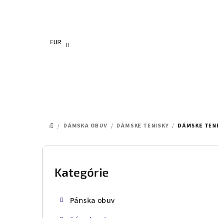
Prejsť
na
obsah
EUR
/
DÁMSKA OBUV
/
DÁMSKE TENISKY
/
DÁMSKE TENI
DOMOV
B
o
Kategórie
Preskočiť
kategórie
č
Pánska obuv
n