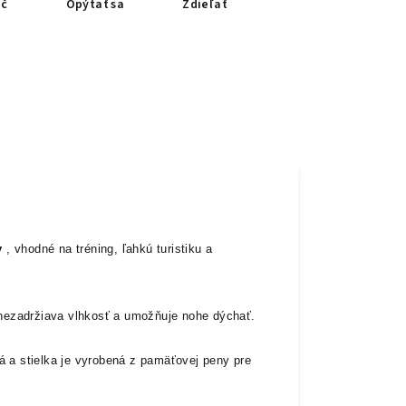
ač
Opýtať sa
Zdieľať
y
, vhodné na tréning, ľahkú turistiku a
 nezadržiava vlhkosť a umožňuje nohe dýchať.
á a stielka je vyrobená z pamäťovej peny pre