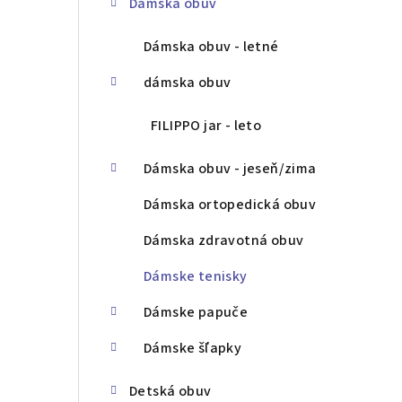
Dámska obuv
ý
p
Dámska obuv - letné
a
dámska obuv
n
FILIPPO jar - leto
e
Dámska obuv - jeseň/zima
l
Dámska ortopedická obuv
Dámska zdravotná obuv
Dámske tenisky
Dámske papuče
Dámske šľapky
Detská obuv