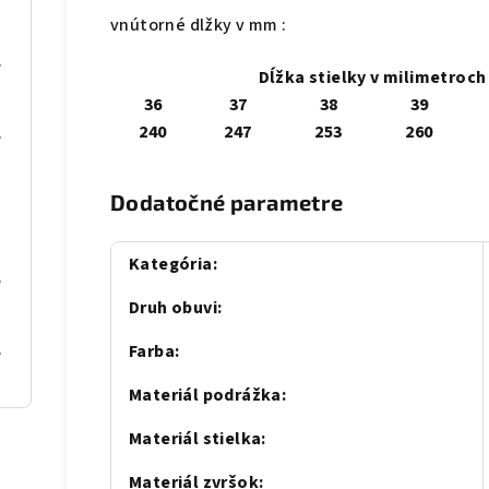
vnútorné dlžky v mm :
se gold
Dĺžka stielky v milimetroch
36
37
38
39
240
247
253
260
al Blue
Dodatočné parametre
Kategória
:
C Gold
Druh obuvi
:
al blue
Farba
:
Materiál podrážka
:
Materiál stielka
:
Materiál zvršok
: