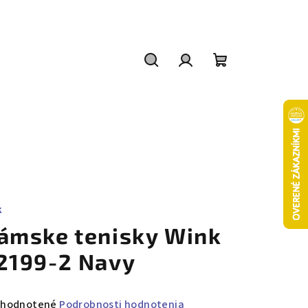
Hľadať
Prihlásenie
Nákupný
košík
K
ámske tenisky Wink
2199-2 Navy
emerné
hodnotené
Podrobnosti hodnotenia