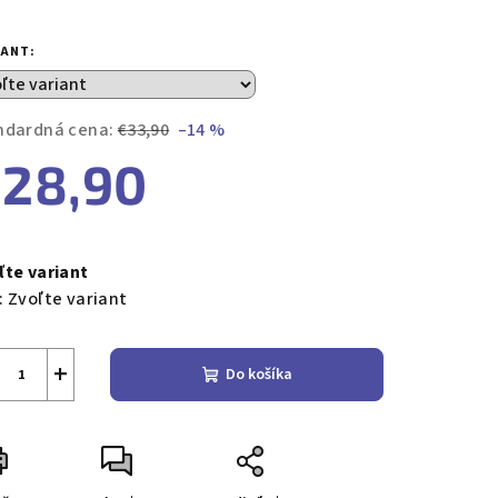
notenie
duktu
IANT:
ndardná cena:
€33,90
–14 %
28,90
zdičiek.
notková
a:
ľte variant
:
Zvoľte variant
+
Do košíka