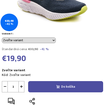
€33,90
–41 %
VARIANT:
štandardná cena:
€33,90
–41 %
€19,90
Jednotková
Zvoľte variant
cena:
Kód:
Zvoľte variant
−
+
Do košíka