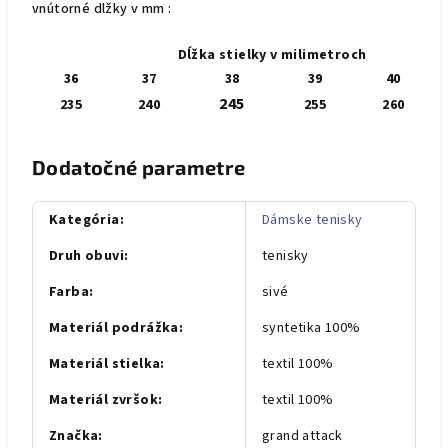
vnútorné dlžky v mm :
Dĺžka stielky v milimetroch
36
37
38
39
40
245
235
240
255
260
Dodatočné parametre
Kategória
:
Dámske tenisky
Druh obuvi
:
tenisky
Farba
:
sivé
Materiál podrážka
:
syntetika 100%
Materiál stielka
:
textil 100%
Materiál zvršok
:
textil 100%
Značka
:
grand attack