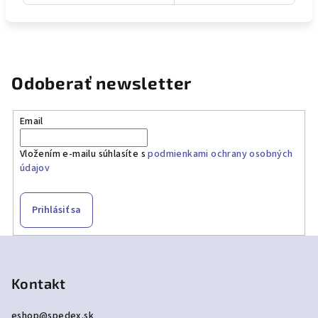
Odoberať newsletter
Email
Vložením e-mailu súhlasíte s
podmienkami ochrany osobných
údajov
Prihlásiť sa
Z
á
p
Kontakt
ä
eshop
@
spedex.sk