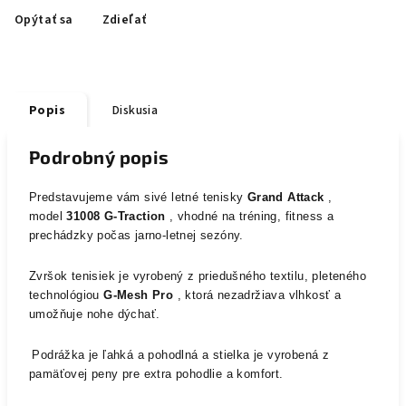
Opýtať sa
Zdieľať
Popis
Diskusia
Podrobný popis
Predstavujeme vám sivé letné tenisky
Grand Attack
,
model
31008 G-Traction
, vhodné na tréning, fitness a
prechádzky počas jarno-letnej sezóny.
Zvršok tenisiek je vyrobený z priedušného textilu, pleteného
technológiou
G-Mesh Pro
, ktorá nezadržiava vlhkosť a
umožňuje nohe dýchať.
Podrážka je ľahká a pohodlná a stielka je vyrobená z
pamäťovej peny pre extra pohodlie a komfort.