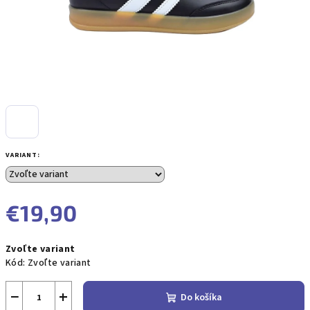
VARIANT:
€19,90
Jednotková
Zvoľte variant
cena:
Kód:
Zvoľte variant
−
+
Do košíka