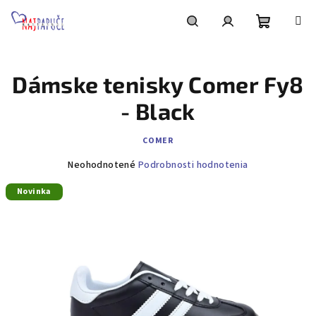
Prejsť
na
obsah
Nákupn
Hľadať
Prihlásenie
Dámske tenisky Comer Fy8
košík
- Black
COMER
Priemerné
Neohodnotené
Podrobnosti hodnotenia
hodnotenie
Novinka
produktu
je
0,0
z
5
hviezdičiek.