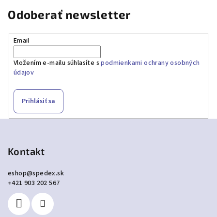
Odoberať newsletter
Email
Vložením e-mailu súhlasíte s
podmienkami ochrany osobných
údajov
Prihlásiť sa
Z
á
p
Kontakt
ä
eshop
@
spedex.sk
t
+421 903 202 567
i
e