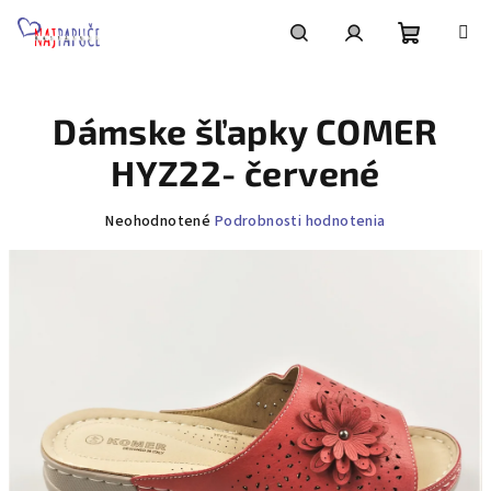
Prejsť
na
obsah
Nákupn
Hľadať
Prihlásenie
Dámske šľapky COMER
košík
HYZ22- červené
Priemerné
Neohodnotené
Podrobnosti hodnotenia
hodnotenie
produktu
je
0,0
z
5
hviezdičiek.