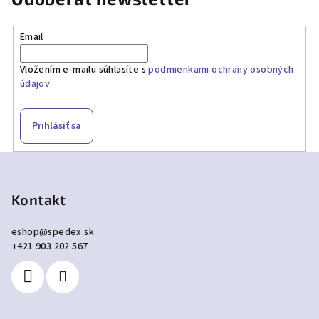
Email
Vložením e-mailu súhlasíte s
podmienkami ochrany osobných
údajov
Prihlásiť sa
Z
á
p
Kontakt
ä
eshop
@
spedex.sk
t
+421 903 202 567
i
e