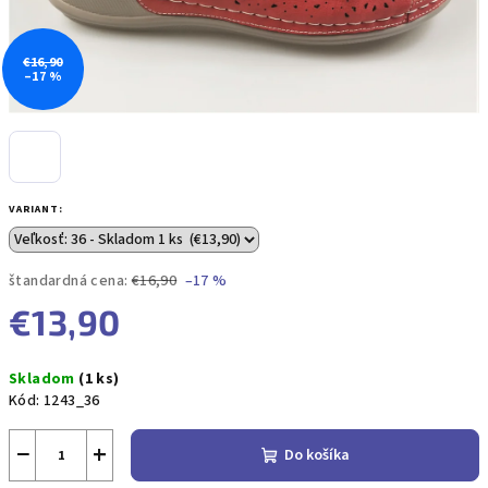
€16,90
–17 %
VARIANT:
štandardná cena:
€16,90
–17 %
€13,90
Jednotková
Skladom
(1 ks)
cena:
Kód:
1243_36
−
+
Do košíka