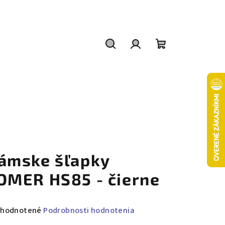
Hľadať
Prihlásenie
Nákupný
košík
ámske šľapky
OMER HS85 - čierne
emerné
hodnotené
Podrobnosti hodnotenia
notenie