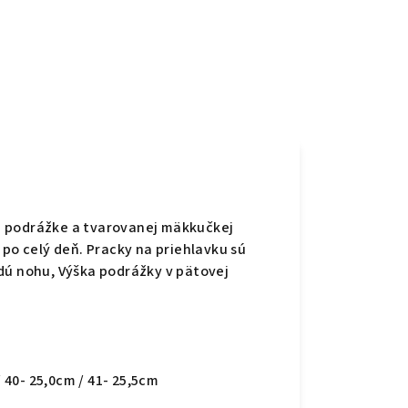
j podrážke a tvarovanej mäkkučkej
 po celý deň. Pracky na priehlavku sú
dú nohu, Výška podrážky v pätovej
/ 40- 25,0cm / 41- 25,5cm