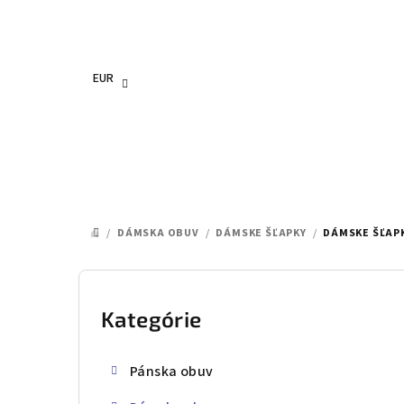
Prejsť
na
obsah
EUR
/
DÁMSKA OBUV
/
DÁMSKE ŠĽAPKY
/
DÁMSKE ŠĽAPK
DOMOV
B
o
Kategórie
Preskočiť
kategórie
č
Pánska obuv
n