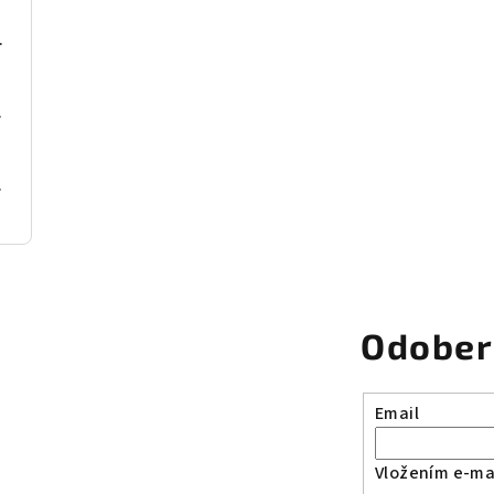
S068 Béž
se gold
al Blue
Odober
Email
Vložením e-mai