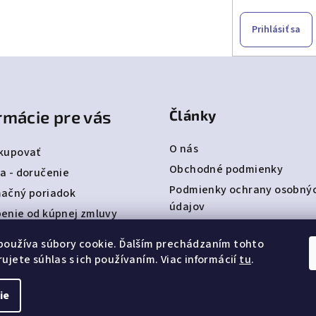
Prihlásiť sa
rmácie pre vás
Články
O nás
kupovať
Obchodné podmienky
a - doručenie
Podmienky ochrany osobný
ačný poriadok
údajov
enie od kúpnej zmluvy
Detská obuv Befado
ty
používa súbory cookie. Ďalším prechádzaním tohto
bjednávka
ujete súhlas s ich používaním. Viac informácií
tu
.
ie
Copyright 2026
NA