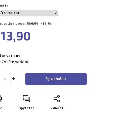
duktu
IANT:
ndardná cena:
€16,90
–17 %
13,90
zdičiek.
notková
a:
ľte variant
:
Zvoľte variant
+
Do košíka
ač
Opýtať sa
Zdieľať