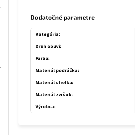
08 čierne
Dodatočné parametre
Kategória
:
 blue
Druh obuvi
:
Farba
:
075 sivé
Materiál podrážka
:
Materiál stielka
:
Materiál zvršok
:
Výrobca
: