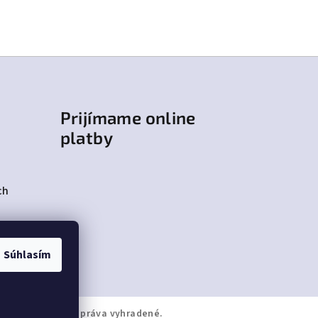
Prijímame online
platby
ch
Súhlasím
JPAPUČE
. Všetky práva vyhradené.