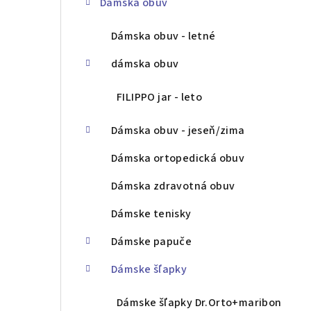
Dámska obuv
ý
p
Dámska obuv - letné
a
dámska obuv
n
FILIPPO jar - leto
e
Dámska obuv - jeseň/zima
l
Dámska ortopedická obuv
Dámska zdravotná obuv
Dámske tenisky
Dámske papuče
Dámske šľapky
Dámske šľapky Dr.Orto+maribon