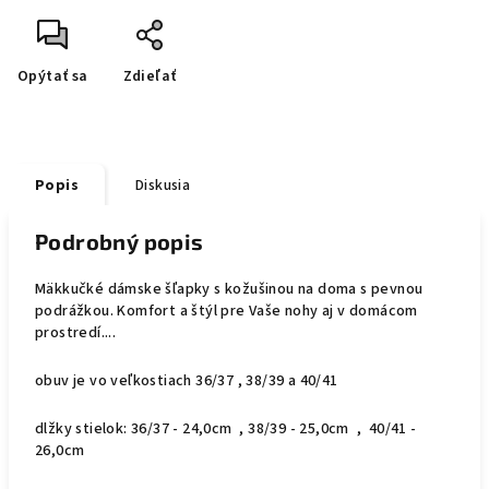
Opýtať sa
Zdieľať
Popis
Diskusia
Podrobný popis
Mäkkučké dámske šľapky s kožušinou na doma s pevnou
podrážkou. Komfort a štýl pre Vaše nohy aj v domácom
prostredí....
obuv je vo veľkostiach 36/37 , 38/39 a 40/41
dlžky stielok: 36/37 - 24,0cm , 38/39 - 25,0cm , 40/41 -
26,0cm