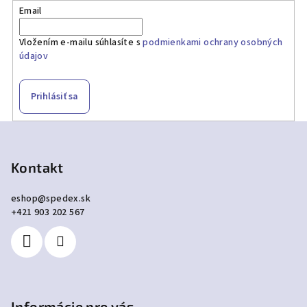
Email
Vložením e-mailu súhlasíte s
podmienkami ochrany osobných
údajov
Prihlásiť sa
Z
á
p
Kontakt
ä
eshop
@
spedex.sk
t
+421 903 202 567
i
e
Informácie pre vás