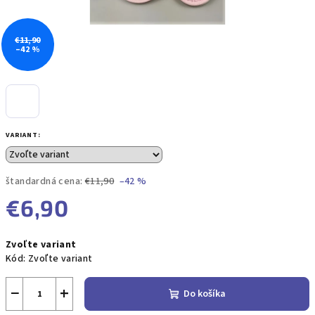
€11,90
–42 %
VARIANT:
štandardná cena:
€11,90
–42 %
€6,90
Jednotková
Zvoľte variant
cena:
Kód:
Zvoľte variant
−
+
Do košíka