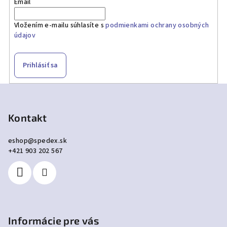
Email
Vložením e-mailu súhlasíte s
podmienkami ochrany osobných
údajov
Prihlásiť sa
Z
á
p
Kontakt
ä
eshop
@
spedex.sk
t
+421 903 202 567
i
e
Informácie pre vás