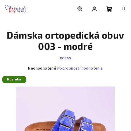
Prejsť
na
obsah
Nákupn
Hľadať
Prihlásenie
Dámska ortopedická obuv
košík
003 - modré
XCESS
Priemerné
Neohodnotené
Podrobnosti hodnotenia
hodnotenie
Novinka
produktu
je
0,0
z
5
hviezdičiek.