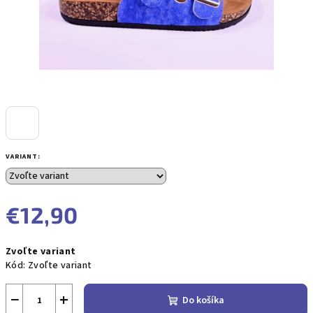
VARIANT:
€12,90
Jednotková
Zvoľte variant
cena:
Kód:
Zvoľte variant
−
+
Do košíka