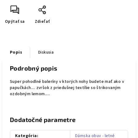
Opýtať sa
Zdieľať
Popis
Diskusia
Podrobný popis
Super pohodlné baleríny v ktorých nohy budete mať ako v
papučkách.... zvršok z priedušnej textílie so štrikovaným
ozdobným lemom.....
Dodatočné parametre
Kategória
:
Dámska obuv - letné