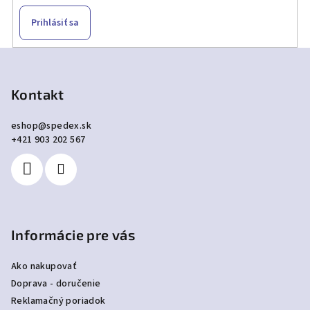
Prihlásiť sa
Z
á
p
Kontakt
ä
eshop
@
spedex.sk
t
+421 903 202 567
i
e
Informácie pre vás
Ako nakupovať
Doprava - doručenie
Reklamačný poriadok