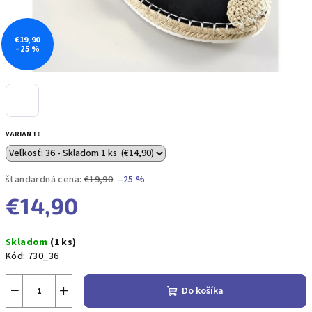
€19,90
–25 %
VARIANT:
štandardná cena:
€19,90
–25 %
€14,90
Jednotková
Skladom
(1 ks)
cena:
Kód:
730_36
−
+
Do košíka