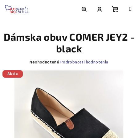
Prejsť
na
obsah
Nákupn
Hľadať
Prihlásenie
Dámska obuv COMER JEY2 -
košík
black
Priemerné
Neohodnotené
Podrobnosti hodnotenia
hodnotenie
Akcia
produktu
je
0,0
z
5
hviezdičiek.