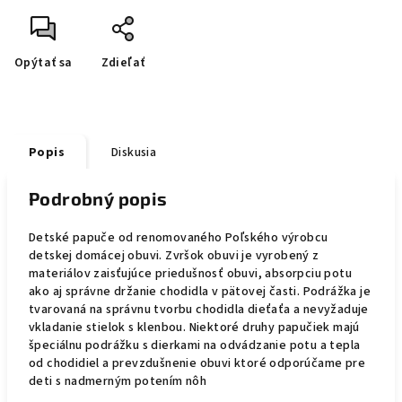
Opýtať sa
Zdieľať
Popis
Diskusia
Podrobný popis
Detské papuče od renomovaného Poľského výrobcu
detskej domácej obuvi. Zvršok obuvi je vyrobený z
materiálov zaisťujúce priedušnosť obuvi, absorpciu potu
ako aj správne držanie chodidla v pätovej časti. Podrážka je
tvarovaná na správnu tvorbu chodidla dieťaťa a nevyžaduje
vkladanie stielok s klenbou. Niektoré druhy papučiek majú
špeciálnu podrážku s dierkami na odvádzanie potu a tepla
od chodidiel a prevzdušnenie obuvi ktoré odporúčame pre
deti s nadmerným potením nôh