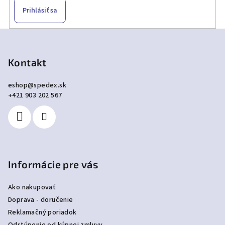
Prihlásiť sa
Z
á
p
Kontakt
ä
eshop
@
spedex.sk
t
+421 903 202 567
i
e
Informácie pre vás
Ako nakupovať
Doprava - doručenie
Reklamačný poriadok