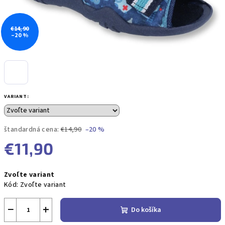
€14,90
–20 %
VARIANT:
štandardná cena:
€14,90
–20 %
€11,90
Jednotková
Zvoľte variant
cena:
Kód:
Zvoľte variant
−
+
Do košíka