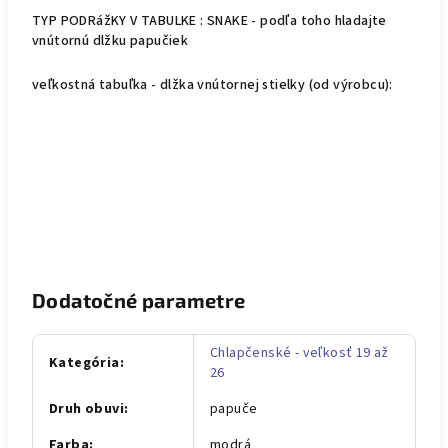
TYP PODRážKY V TABULKE : SNAKE - podľa toho hladajte
vnútornú dlžku papučiek
veľkostná tabuľka - dlžka vnútornej stielky (od výrobcu):
Dodatočné parametre
Chlapčenské - veľkosť 19 až
Kategória
:
26
Druh obuvi
:
papuče
Farba
:
modrá