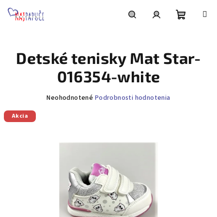
Prejsť
na
obsah
Nákupn
Hľadať
Prihlásenie
Detské tenisky Mat Star-
košík
016354-white
Priemerné
Neohodnotené
Podrobnosti hodnotenia
hodnotenie
Akcia
produktu
je
0,0
z
5
hviezdičiek.