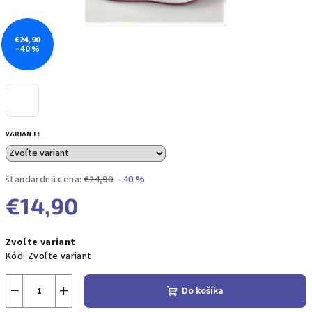
€24,90
–40 %
VARIANT:
štandardná cena:
€24,90
–40 %
€14,90
Jednotková
Zvoľte variant
cena:
Kód:
Zvoľte variant
−
+
Do košíka