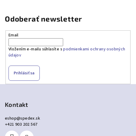
Odoberať newsletter
Email
Vložením e-mailu súhlasíte s
podmienkami ochrany osobných
údajov
Prihlásiť sa
Z
á
p
Kontakt
ä
eshop
@
spedex.sk
t
+421 903 202 567
i