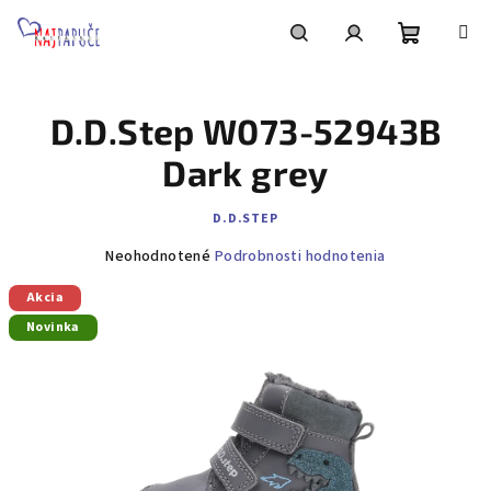
Prejsť
na
obsah
Nákupn
Hľadať
Prihlásenie
D.D.Step W073-52943B
košík
Dark grey
D.D.STEP
Priemerné
Neohodnotené
Podrobnosti hodnotenia
hodnotenie
Akcia
produktu
je
Novinka
0,0
z
5
hviezdičiek.