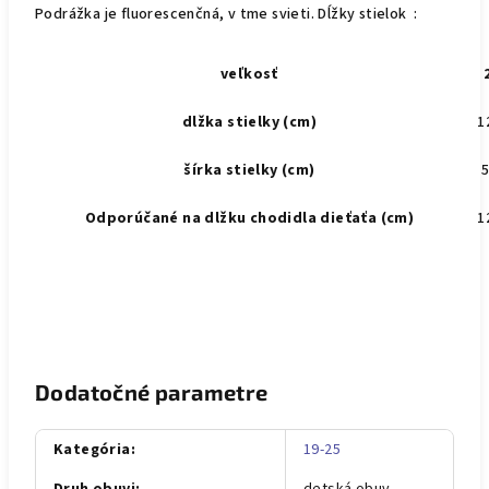
Podrážka je fluorescenčná, v tme svieti. Dĺžky stielok :
veľkosť
dlžka stielky (cm)
1
šírka stielky (cm)
5
Odporúčané na dlžku chodidla dieťaťa (cm)
1
Dodatočné parametre
Kategória
:
19-25