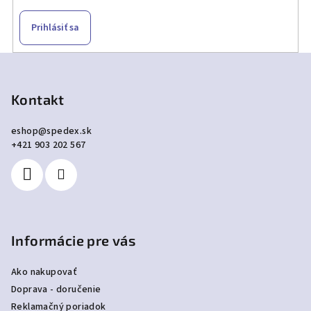
Prihlásiť sa
Z
á
p
Kontakt
ä
eshop
@
spedex.sk
t
+421 903 202 567
i
e
Informácie pre vás
Ako nakupovať
Doprava - doručenie
Reklamačný poriadok