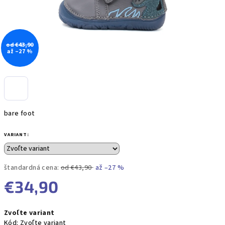
od €43,90
až –27 %
bare foot
VARIANT:
štandardná cena:
od €43,90
až –27 %
€34,90
Jednotková
Zvoľte variant
cena:
Kód:
Zvoľte variant