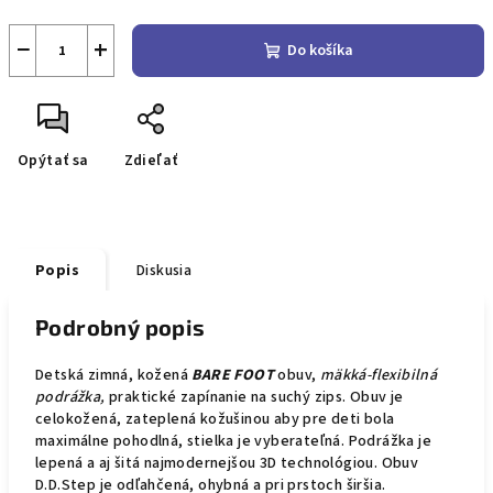
−
+
Do košíka
Opýtať sa
Zdieľať
Popis
Diskusia
Podrobný popis
Detská zimná, kožená
BARE FOOT
obuv,
mäkká-flexibilná
podrážka,
praktické zapínanie na suchý zips. Obuv je
celokožená, zateplená kožušinou aby pre deti bola
maximálne pohodlná, stielka je vyberateľná. Podrážka je
lepená a aj šitá najmodernejšou 3D technológiou. Obuv
D.D.Step je odľahčená, ohybná a pri prstoch širšia.