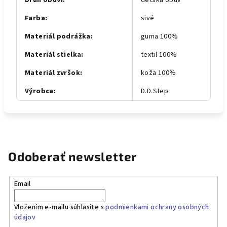
Druh obuvi
:
detská obuv
Farba
:
sivé
Materiál podrážka
:
guma 100%
Materiál stielka
:
textil 100%
Materiál zvršok
:
koža 100%
Výrobca
:
D.D.Step
Odoberať newsletter
Email
Vložením e-mailu súhlasíte s
podmienkami ochrany osobných
údajov